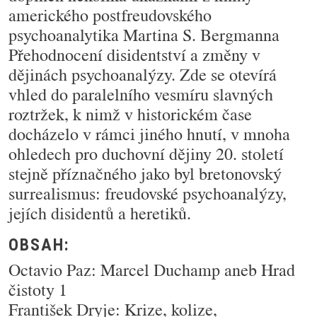
amerického postfreudovského
psychoanalytika Martina S. Bergmanna
Přehodnocení disidentství a změny v
dějinách psychoanalýzy. Zde se otevírá
vhled do paralelního vesmíru slavných
roztržek, k nimž v historickém čase
docházelo v rámci jiného hnutí, v mnoha
ohledech pro duchovní dějiny 20. století
stejně příznačného jako byl bretonovský
surrealismus: freudovské psychoanalýzy,
jejích disidentů a heretiků.
OBSAH:
Octavio Paz: Marcel Duchamp aneb Hrad
čistoty 1
František Dryje: Krize, kolize,