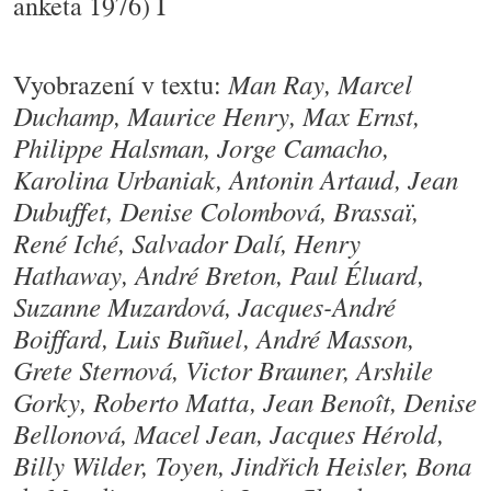
anketa 1976) I
Vyobrazení v textu:
Man Ray, Marcel
Duchamp, Maurice Henry, Max Ernst,
Philippe Halsman, Jorge Camacho,
Karolina Urbaniak, Antonin Artaud, Jean
Dubuffet, Denise Colombová, Brassaï,
René Iché, Salvador Dalí, Henry
Hathaway, André Breton, Paul Éluard,
Suzanne Muzardová, Jacques-André
Boiffard, Luis Buñuel, André Masson,
Grete Sternová, Victor Brauner, Arshile
Gorky, Roberto Matta, Jean Benoît, Denise
Bellonová, Macel Jean, Jacques Hérold,
Billy Wilder, Toyen, Jindřich Heisler, Bona