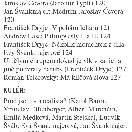
Jaroslav Čevora (Jaromír Typlt) 120
Jan Švankmajer: Medium Jaroslav Čevora
120
František Dryje: V poháru leháru 121
Andrew Lass: Palimpsesty I. a II. 124
František Dryje: Několik momentek z díla
Evy Švankmajerové 124
Umělým chrupem dokud je vlk v sanici a
jiné podvraty naruby (František Dryje) 127
Roman Telerovský: Má klíčová slova 127
KULÉR:
Proč jsem surrealista? (Karol Baron,
Vratislav Effenberger, Albert Marenčin,
Emila Medková, Martin Stejskal, Ludvík
Šváb, Eva Švankmajerová, Jan Švankmajer,