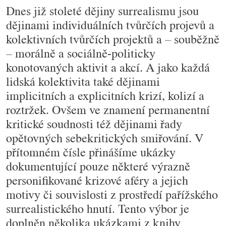
Dnes již stoleté dějiny surrealismu jsou
dějinami individuálních tvůrčích projevů a
kolektivních tvůrčích projektů a – souběžně
– morálně a sociálně-politicky
konotovaných aktivit a akcí. A jako každá
lidská kolektivita také dějinami
implicitních a explicitních krizí, kolizí a
roztržek. Ovšem ve znamení permanentní
kritické soudnosti též dějinami řady
opětovných sebekritických smiřování. V
přítomném čísle přinášíme ukázky
dokumentující pouze některé výrazně
personifikované krizové aféry a jejich
motivy či souvislosti z prostředí pařížského
surrealistického hnutí. Tento výbor je
doplněn několika ukázkami z knihy