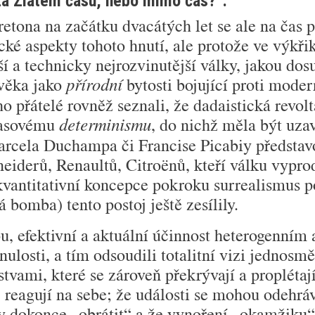
za Zlatem času, nebo mimo čas?“:
tona na začátku dva­cátých let se ale na čas p
ké aspekty tohoto hnutí, ale pro­tože ve výkři
í a technicky nejrozvinutější války, jakou dos
ověka jako
bytosti bojující proti moder
přírodní
o přátelé rovněž seznali, že dadaistická revolt
časovému
, do nichž měla být uza
de­terminismu
arcela Duchampa či Francise Picabiy předsta
neiderů, Renaultů, Cit­roënů, kteří válku vypro
a kvantitativní koncepce po­kroku surrealismus
bomba) tento postoj ještě ze­sílily.
ou, efektivní a aktuální účin­nost heterogenní
ulosti, a tím odsoudili totalitní vizi jednos
stvami, které se zároveň překrývají a proplétaj
, reagují na sebe; že události se mohou odehráv
 dokonce „obrátit“ a že vynoření „okamžiku“ j