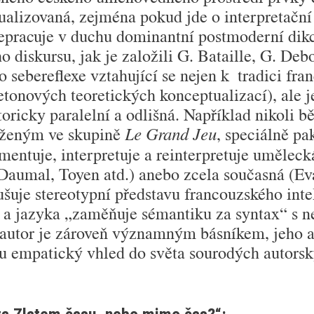
tualizovaná, zejména pokud jde o interpretační
nepracuje v duchu dominantní postmoderní dikce
 diskursu, jak je založili G. Bataille, G. Debor
o sebereflexe vztahující se nejen k tradici f
etonových teoretických konceptualizací), ale 
ricky paralelní a odlišná. Například nikoli běž
ruženým ve skupině
, speciálně pa
Le Grand Jeu
mentuje, interpretuje a reinterpretuje uměleck
Daumal, Toyen atd.) anebo zcela současná (Eva
šuje stereotypní představu francouzského inte
v a jazyka „zaměňuje sémantiku za syntax“ s 
o autor je zároveň významným básníkem, jeho 
 empatický vhled do světa sourodých autorský