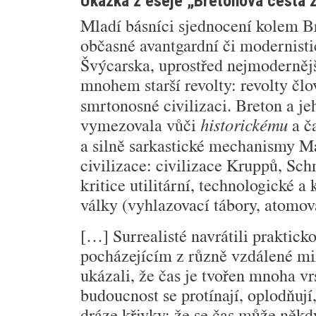
Ukázka z eseje „Bretonova cesta 
Mladí básníci sjednocení kolem Bre
občasné avantgardní či modernistic
Švýcarska, upro­střed nejmodernějš
mnohem starší revolty: revolty čl
smrtonosné civilizaci. Breton a jeh
vymezovala vůči
a 
historickému
a silně sarkastické mechanismy M
civilizace: civilizace Kruppů, Sch
kritice utilitární, technologické 
války (vyhlazovací tábory, atomová 
[…] Surrealisté navrátili praktick
pocházejícím z různě vzdálené min
ukázali, že čas je tvo­řen mnoha vr
budoucnost se protínají, oplod­ňují
dráze křivky; že se čas může někdy