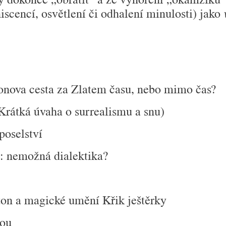
iscencí, osvětlení či odhalení minulosti) jako
onova cesta za Zlatem času, nebo mimo čas?
Krátká úvaha o surrealismu a snu)
poselství
e: nemožná dialektika?
on a magické umění Křik ještěrky
kou