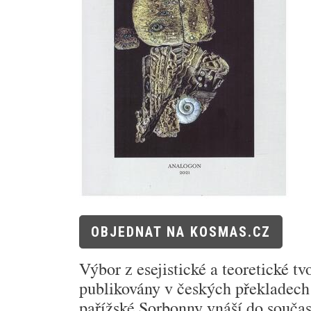
OBJEDNAT NA KOSMAS.CZ
Výbor z esejistické a teoretické t
publikovány v českých překladech 
pařížské Sorbonny vnáší do součas