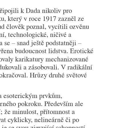
řipojili k Dada nikoliv pro
ku, který v roce 1917 zazněl ze
ud člověk poznal, vycítili ozvěnu
ní, technologické, ničivé a
a se – snad ještě podstatněji –
vřena budoucnost lidstva. Erotické
vovaly karikatury mechanizované
dukovali a zásobovali. V radikální
 pokračoval. Hrůzy druhé světové
m a esoterickým prvkům,
měrného pokroku. Především ale
í; že minulost, přítomnost a
at cyk­licky, nelineárně či po
e se svou zje­vující schopností