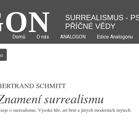
GON
SURREALISMUS - P
PŘÍČNÉ VĚDY
Domů
O nás
ANALOGON
Edice Analogonu
at
Bertrand Schmitt
Znamení surrealismu
seje o surrealismu, Vysoké hře, art brut a jiných moderních mýtech