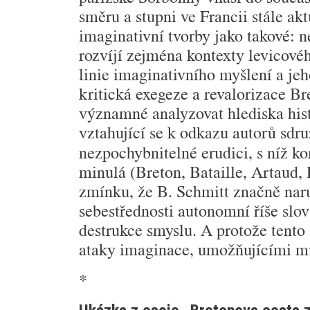
směru a stupni ve Francii stále ak
imaginativní tvorby jako takové: 
rozvíjí zejména kontexty levicového
linie imaginativního myšlení a jeh
kritická exegeze a revalorizace Br
významné analyzovat hlediska histo
vztahující se k odkazu autorů sd
nezpochybnitelné erudici, s níž ko
minulá (Breton, Bataille, Artaud, 
zmínku, že B. Schmitt značně naru
sebestřednosti autonomní říše slo
destrukce smyslu. A protože tent
ataky imaginace, umožňujícími mu
*