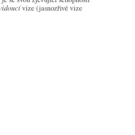
vize (jasnozřivé vize
vidoucí