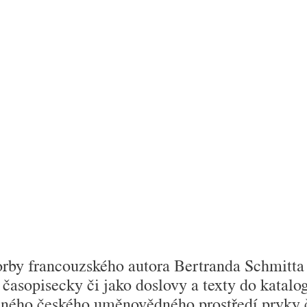
vorby francouzského autora
Bertranda Schmitta
časopisecky či jako doslovy a texty do katalog
ného českého uměnovědného prostředí prvky či