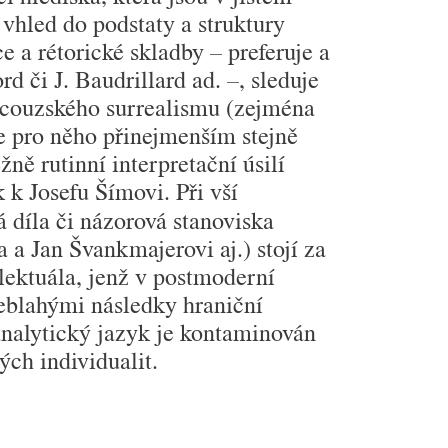
 vhled do podstaty a struktury
 a rétorické skladby – preferuje a
d či J. Baudrillard ad. –, sleduje
rancouzského surrealismu (zejména
je pro něho přinejmenším stejně
ně rutinní interpretační úsilí
k k Josefu Šímovi. Při vší
á díla či názorová stanoviska
 a Jan Švankmajerovi aj.) stojí za
lektuála, jenž v postmoderní
neblahými následky hraniční
analytický jazyk je kontaminován
ch individualit.