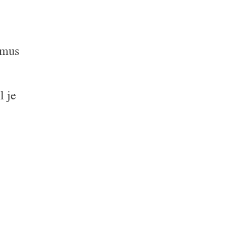
smus
l je