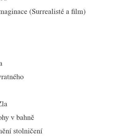
maginace (Surrealisté a film)
a
vratného
Zla
nohy v bahně
mění stolničení