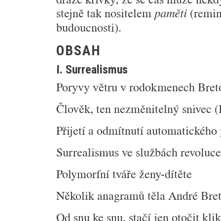
stejně tak nositelem
(remin
paměti
budoucnosti).
OBSAH
I. Surrealismus
Poryvy větru v rodokmenech Bret
Člověk, ten nezměnitelný snivec (
Přijetí a odmítnutí automatického 
Surrealismus ve službách revoluc
Polymorfní tváře ženy-dítěte
Několik anagramů těla André Bret
Od snu ke snu, stačí jen otočit kli