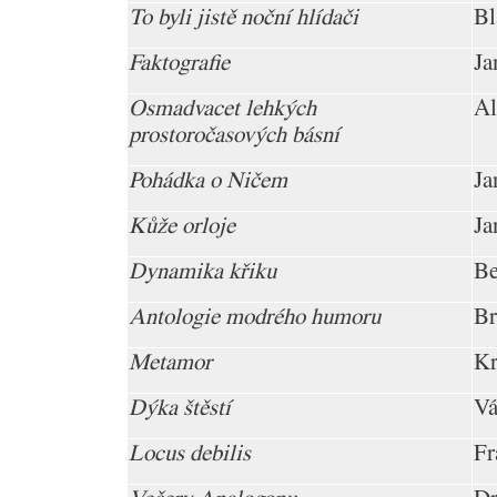
To byli jistě noční hlídači
Bl
Faktografie
Ja
Osmadvacet lehkých
Al
prostoročasových básní
Pohádka o Ničem
Ja
Kůže orloje
Ja
Dynamika křiku
Be
Antologie modrého humoru
Br
Metamor
Kr
Dýka štěstí
Vá
Locus debilis
Fr