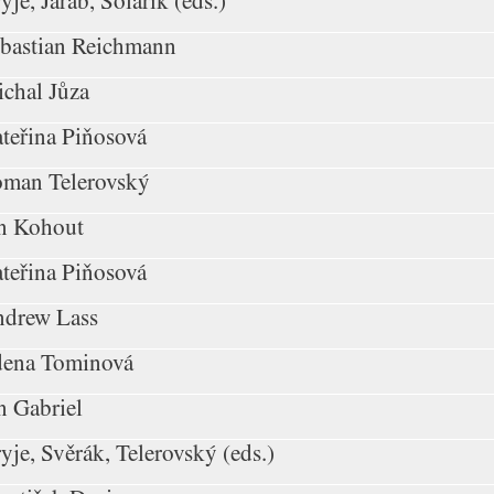
yje, Jařab, Solařík (eds.)
bastian Reichmann
chal Jůza
teřina Piňosová
man Telerovský
n Kohout
teřina Piňosová
drew Lass
ena Tominová
n Gabriel
yje, Svěrák, Telerovský (eds.)