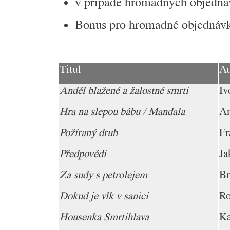
v případě hromadných objedná
Bonus pro hromadné objedná
Titul
Au
Anděl blažené a žalostné smrti
Iv
Hra na slepou bábu / Mandala
An
Požíraný druh
Fr
Předpovědi
Ja
Za sudy s petrolejem
Br
Dokud je vlk v sanici
Ro
Housenka Smrtihlava
Ka