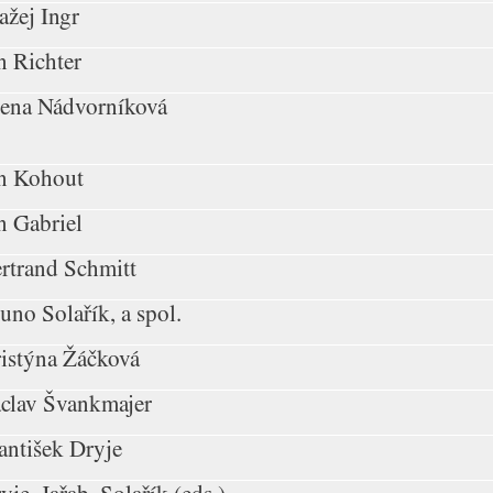
ažej Ingr
n Richter
ena Nádvorníková
n Kohout
n Gabriel
rtrand Schmitt
uno Solařík, a spol.
istýna Žáčková
clav Švankmajer
antišek Dryje