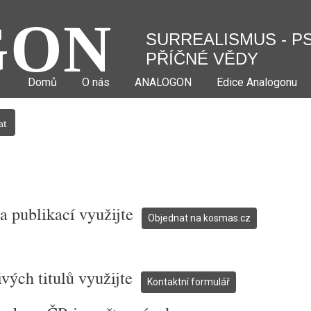
GON
SURREALISMUS - P
PŘÍČNÉ VĚDY
Domů
O nás
ANALOGON
Edice Analogonu
at
 a publikací využijte
Objednat na kosmas.cz
Y
ivých titulů využijte
Kontaktní formulář