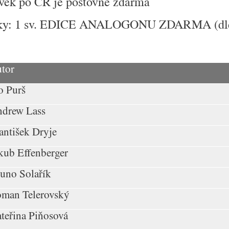
vek po ČR je
poštovné zdarma
vky: 1 sv. EDICE ANALOGONU ZDARMA (dle 
tor
o Purš
drew Lass
antišek Dryje
kub Effenberger
uno Solařík
man Telerovský
teřina Piňosová