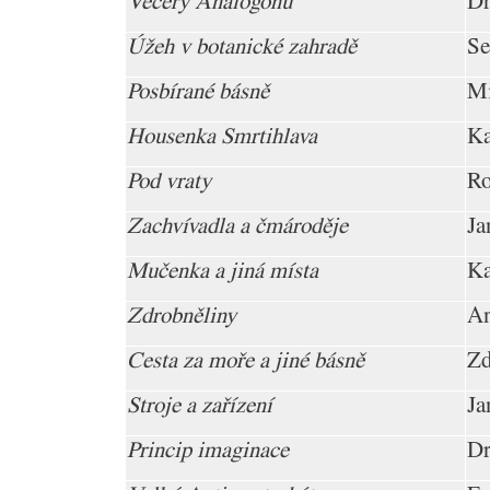
Večery Analogonu
Dr
Úžeh v botanické zahradě
Se
Posbírané básně
Mi
Housenka Smrtihlava
Ka
Pod vraty
Ro
Zachvívadla a čmároděje
Ja
Mučenka a jiná místa
Ka
Zdrobněliny
An
Cesta za moře a jiné básně
Zd
Stroje a zařízení
Ja
Princip imaginace
Dr