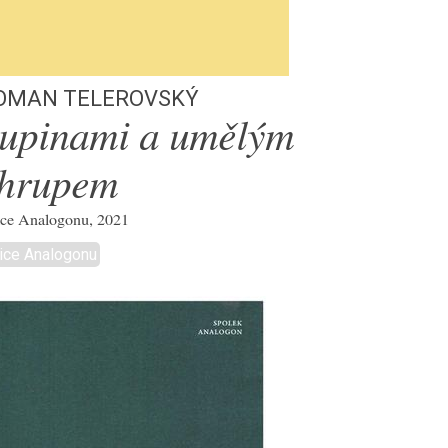
oman Telerovský
upinami a umělým
hrupem
ce Analogonu, 2021
ice Analogonu