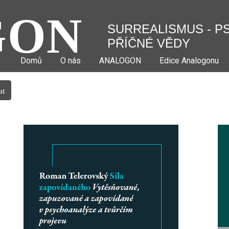
GON
SURREALISMUS - P
PŘÍČNÉ VĚDY
Domů
O nás
ANALOGON
Edice Analogonu
at