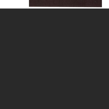
František Dryje
Neutečeš, vole!
Edice Analogonu, 2021