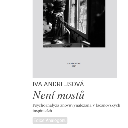
Iva Andrejsová
Není mostů
Psychoanalýza znovuvynalézaná v lacanovských
inspiracích
Edice Analogonu