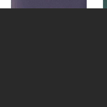
Jan Richter
J
Kapitoly
S
Edice Analogonu 2020
Ed