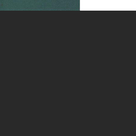
an Gabriel
troje a zařízení
ice Analogonu