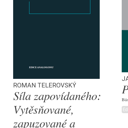
J
Roman Telerovský
P
Síla zapovídaného:
Bás
Vytěsňované,
Ed
zapuzované a