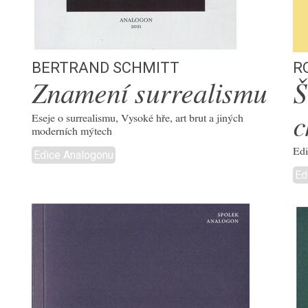
Bertrand Schmitt
R
Znamení surrealismu
Š
Eseje o surrealismu, Vysoké hře, art brut a jiných
c
moderních mýtech
Edi
Edice Analogonu
Ed