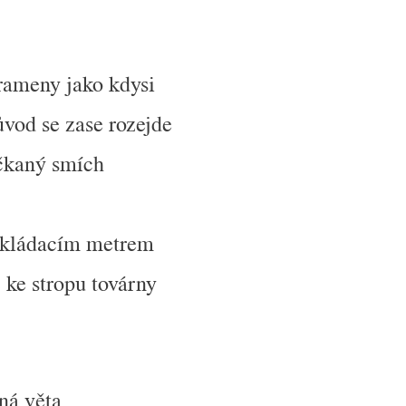
rameny jako kdysi
ůvod se zase rozejde
čkaný smích
skládacím metrem
ž ke stropu továrny
ná věta