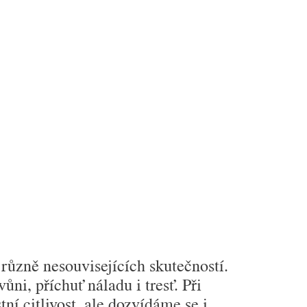
různě ne­souvisejících skutečností.
ůni, příchuť náladu i tresť. Při
tní citlivost, ale dozvídáme se i