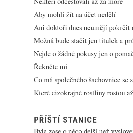
Někteří odcestovali až za moře
Aby mohli žít na účet nedělí
Ani doktoři dnes neumějí pokrčit 
Možná bude stačit jen titulek a pr
Nejde o žádné pokusy jen o poma
Řekněte mi
Co má společného šachovnice se 
Které cizokrajné rostliny rostou a
PŘÍŠTÍ STANICE
Byla zase o něco delší než vyslove