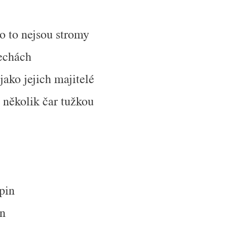
to to nejsou stromy
řechách
ako jejich majitelé
 několik čar tužkou
pin
dn