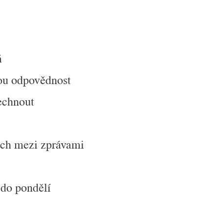
á
ou odpovědnost
lechnout
ách mezi zprávami
 do pondělí