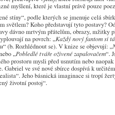
azné myšlení, které je vlastní právě pouze poez
é stíny“, podle kterých se jmenuje celá sbírka
ým světlem? Koho představují tyto postavy? O
dravy dávno mrtvým přátelům, obrazy, mžitky p
yplouvají na povrch: „
Každý nový fantom si tá
“ (b. Rozhlédnout se). V knize se objevují: „
ru
 nebo „
“. 
Pobledlé tváře oživené zapalovačem
ného prostoru mysli před usnutím nebo naopak 
e. Gabriel ve své nové sbírce dospívá k určité
realista“. Jeho básnická imaginace si tropí žer
ný životní postoj“.