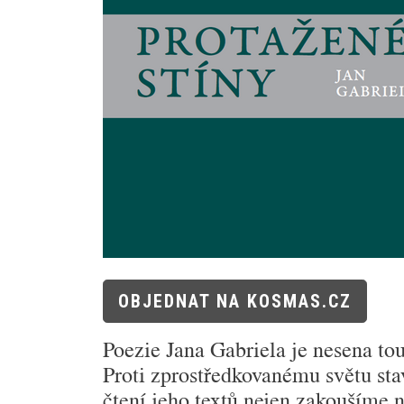
OBJEDNAT NA KOSMAS.CZ
Poezie Jana Gabriela je nesena tou
Proti zprostředko­vanému světu stav
čtení jeho textů nejen zakoušíme no