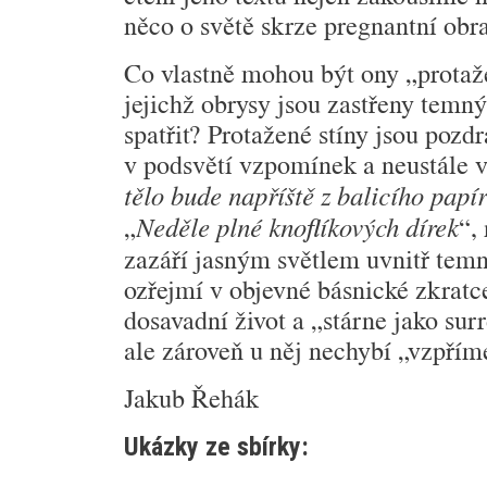
něco o svě­tě skrze pregnantní obr
Co vlastně mohou být ony „protažen
jejichž obrysy jsou zastřeny temn
spatřit? Protažené stíny jsou poz
v podsvětí vzpomínek a neustále v
tělo bude napříště z balicího papí
„
“,
Neděle plné knoflíkových dírek
zazáří jasným světlem uvnitř tem
ozřejmí v objevné básnické zkratc
dosavadní život a „stárne jako sur
ale zároveň u něj nechybí „vzpříme
Jakub Řehák
Ukázky ze sbírky: