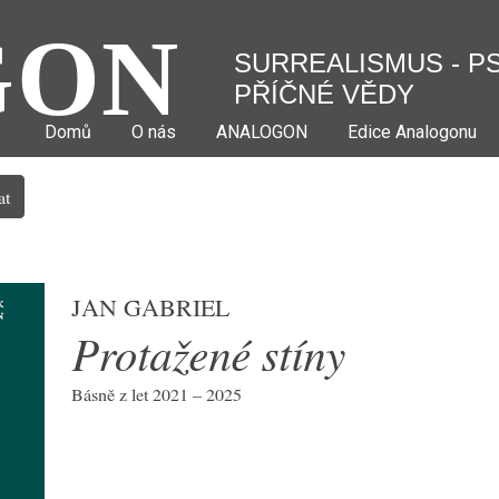
GON
SURREALISMUS - P
PŘÍČNÉ VĚDY
Domů
O nás
ANALOGON
Edice Analogonu
at
Jan Gabriel
Protažené stíny
Básně z let 2021 – 2025