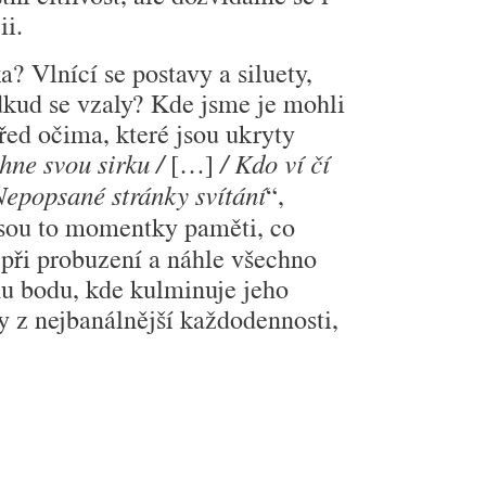
ii.
? Vlnící se postavy a siluety,
dkud se vzaly? Kde jsme je mohli
řed očima, které jsou ukryty
[…]
hne svou sirku /
/ Kdo ví čí
“,
Nepopsané stránky svítání
Jsou to momentky paměti, co
při probuzení a náhle všechno
mu bodu, kde kulminuje jeho
ty z nejbanálnější každodennosti,