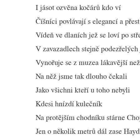
I jásot ozvěna kočárů kdo ví
Číšníci povlávají s elegancí a přes
Vídeň ve dlaních jež se loví po st
V zavazadlech stejně podezřelých j
Vynořuje se z muzea lákavější než
Na něž jsme tak dlouho čekali
Jako všichni kteří u toho nebyli
Kdesi hnízdí kulečník
Na protějším chodníku stárne Cho
Jen o několik metrů dál zase Hay