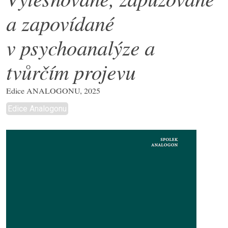
Vytěsňované, zapuzované
a zapovídané
v psychoanalýze a
tvůrčím projevu
Edice ANALOGONU, 2025
Edice Analogonu