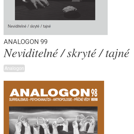
Analogon 99
Neviditelné / skryté / tajné
Analogon