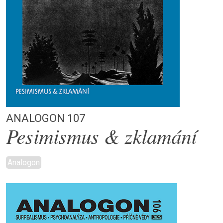
Analogon 107
Pesimismus & zklamání
Analogon