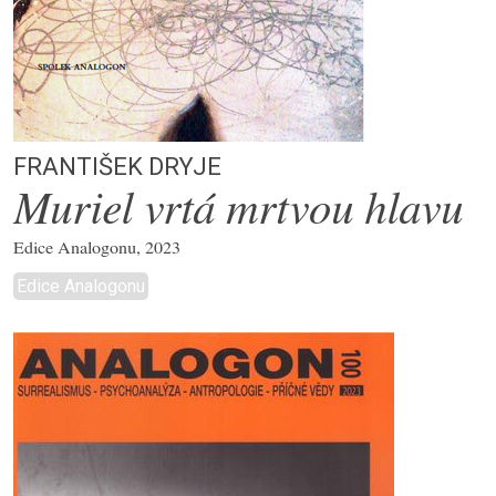
František Dryje
Muriel vrtá mrtvou hlavu
Edice Analogonu, 2023
Edice Analogonu