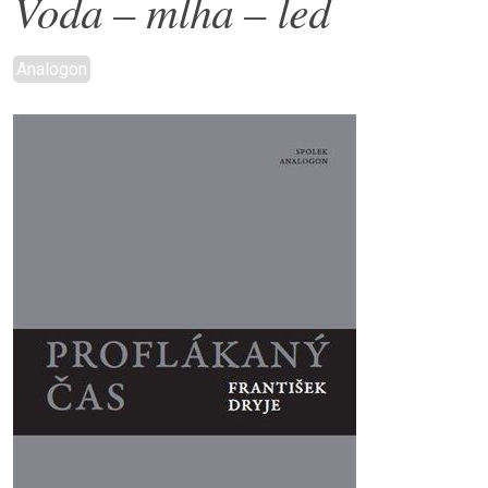
Voda – mlha – led
Analogon