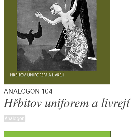
Analogon 104
Hřbitov uniforem a livrejí
Analogon