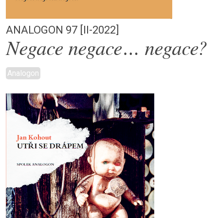
Analogon 97 [II-2022]
Negace negace… negace?
Analogon